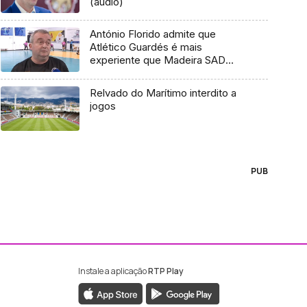
(áudio)
António Florido admite que
Atlético Guardés é mais
experiente que Madeira SAD
(vídeo)
Relvado do Marítimo interdito a
jogos
PUB
Instale a aplicação
RTP Play
ebook da RTP Madeira
nstagram da RTP Madeira