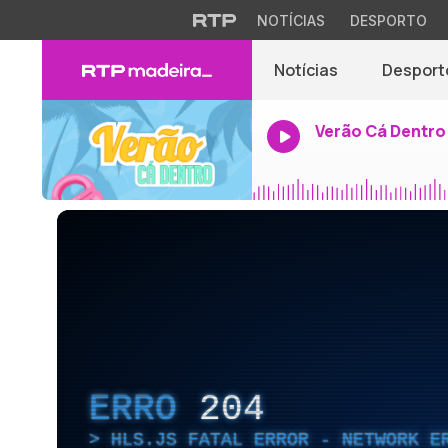
NOTÍCIAS
DESPORTO
Notícias
Desport
Verão Cá Dentro
ERRO
204
HLS.JS FATAL ERROR - NETWORK E