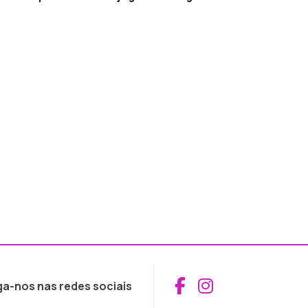
Aceder ao Fac
Aceder ao I
ga-nos nas redes sociais