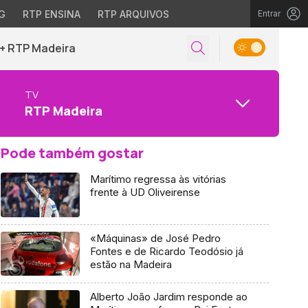
G
RTP ENSINA
RTP ARQUIVOS
Entrar
+ RTP Madeira
TV
RTP Madeira
Pode também gostar
Marítimo regressa às vitórias
frente à UD Oliveirense
«Máquinas» de José Pedro
Fontes e de Ricardo Teodósio já
estão na Madeira
Alberto João Jardim responde ao