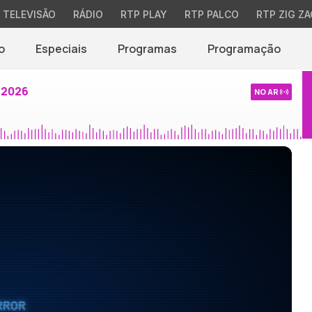
TELEVISÃO
RÁDIO
RTP PLAY
RTP PALCO
RTP ZIG ZA
o
Especiais
Programas
Programação
 2026
NO AR
RROR