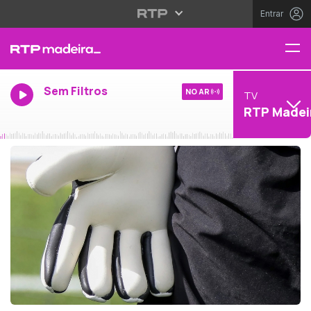
Entrar
Sem Filtros
NO AR
TV
RTP Madei