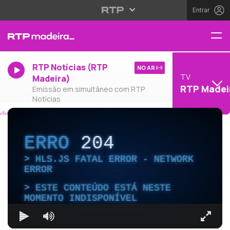
Entrar
RTP Notícias (RTP
NO AR
TV
Madeira)
RTP Madei
Emissão em simultâneo com RTP
Notícias
ERRO
204
HLS.JS FATAL ERROR - NETWORK
ERROR
ESTE CONTEÚDO ESTÁ NESTE
MOMENTO INDISPONÍVEL