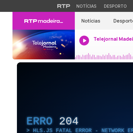
NOTÍCIAS
DESPORTO
Notícias
Desport
Telejornal Made
ERRO
204
HLS.JS FATAL ERROR - NETWORK E