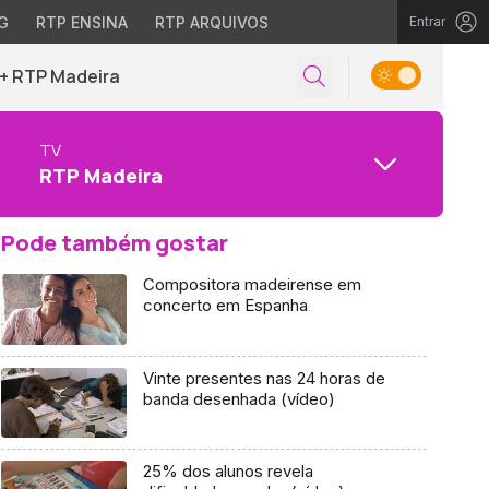
G
RTP ENSINA
RTP ARQUIVOS
Entrar
+ RTP Madeira
TV
RTP Madeira
Pode também gostar
Compositora madeirense em
concerto em Espanha
Vinte presentes nas 24 horas de
banda desenhada (vídeo)
25% dos alunos revela