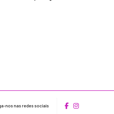
Aceder ao Fac
Aceder ao I
ga-nos nas redes sociais