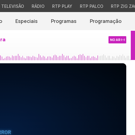
TELEVISÃO
RÁDIO
RTP PLAY
RTP PALCO
RTP ZIG ZA
o
Especiais
Programas
Programação
ira
NO AR
RROR