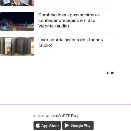
Comboio leva «passageiros» a
conhecer presépios em São
Vicente (áudio)
Livro aborda história dos fachos
(áudio)
PUB
Instale a aplicação
RTP Play
ebook da RTP Madeira
nstagram da RTP Madeira