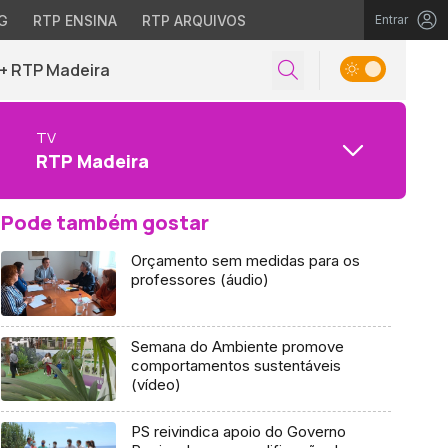
G
RTP ENSINA
RTP ARQUIVOS
Entrar
+ RTP Madeira
TV
RTP Madeira
Pode também gostar
Orçamento sem medidas para os
professores (áudio)
Semana do Ambiente promove
comportamentos sustentáveis
(vídeo)
PS reivindica apoio do Governo