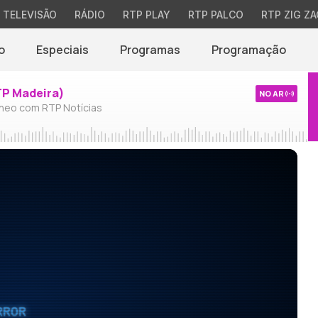
TELEVISÃO
RÁDIO
RTP PLAY
RTP PALCO
RTP ZIG ZA
o
Especiais
Programas
Programação
TP Madeira)
NO AR
neo com RTP Notícias
RROR