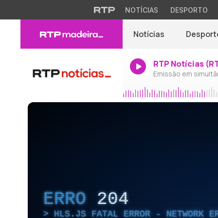
NOTÍCIAS
DESPORTO
Notícias
Desport
RTP Notícias (R
Emissão em simultâ
ERRO
204
HLS.JS FATAL ERROR - NETWORK E