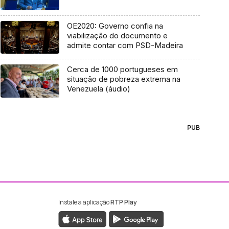
OE2020: Governo confia na
viabilização do documento e
admite contar com PSD-Madeira
Cerca de 1000 portugueses em
situação de pobreza extrema na
Venezuela (áudio)
PUB
Instale a aplicação
RTP Play
ebook da RTP Madeira
nstagram da RTP Madeira