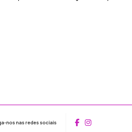
Aceder ao Fac
Aceder ao I
ga-nos nas redes sociais