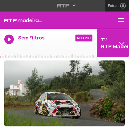
Entrar
Sem Filtros
NO AR
TV
RTP Madei