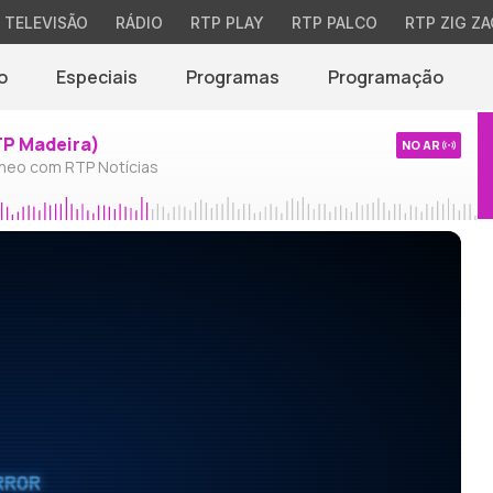
TELEVISÃO
RÁDIO
RTP PLAY
RTP PALCO
RTP ZIG ZA
o
Especiais
Programas
Programação
TP Madeira)
NO AR
neo com RTP Notícias
RROR