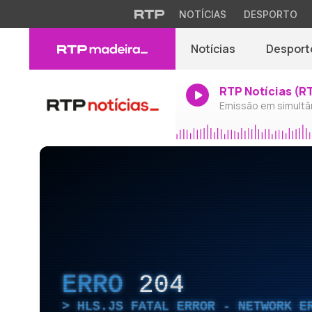
NOTÍCIAS
DESPORTO
Notícias
Desport
RTP Notícias (R
Emissão em simultâ
ERRO
204
HLS.JS FATAL ERROR - NETWORK E