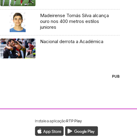
Madeirense Tomás Silva alcança
ouro nos 400 metros estilos
juniores
Nacional derrota a Académica
PUB
Instale a aplicação
RTP Play
ebook da RTP Madeira
nstagram da RTP Madeira