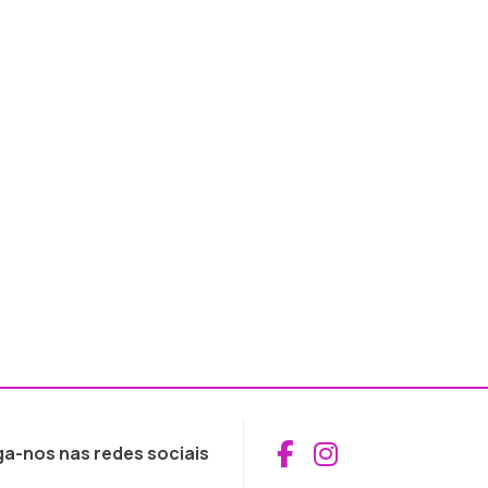
Aceder ao Fac
Aceder ao I
ga-nos nas redes sociais