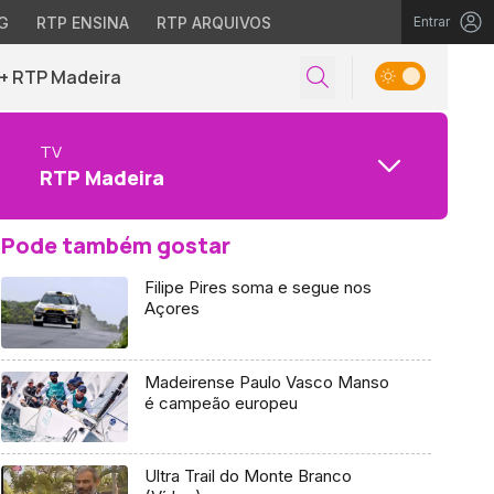
G
RTP ENSINA
RTP ARQUIVOS
Entrar
+ RTP Madeira
TV
RTP Madeira
Pode também gostar
Filipe Pires soma e segue nos
Açores
Madeirense Paulo Vasco Manso
é campeão europeu
Ultra Trail do Monte Branco