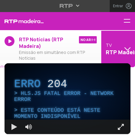
Entrar
RTP Notícias (RTP
NO AR
TV
Madeira)
RTP Madei
Emissão em simultâneo com RTP
Notícias
ERRO
204
HLS.JS FATAL ERROR - NETWORK
ERROR
ESTE CONTEÚDO ESTÁ NESTE
MOMENTO INDISPONÍVEL