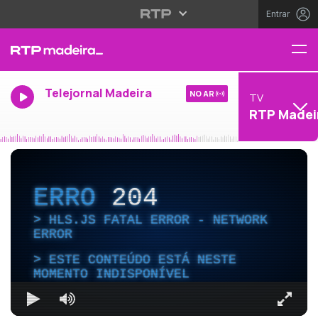
Entrar
Telejornal Madeira
NO AR
TV
RTP Madei
ERRO
204
HLS.JS FATAL ERROR - NETWORK
ERROR
ESTE CONTEÚDO ESTÁ NESTE
MOMENTO INDISPONÍVEL