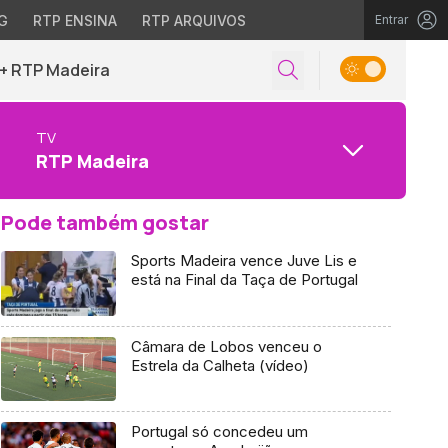
G
RTP ENSINA
RTP ARQUIVOS
Entrar
+ RTP Madeira
TV
RTP Madeira
Pode também gostar
Sports Madeira vence Juve Lis e
está na Final da Taça de Portugal
Câmara de Lobos venceu o
Estrela da Calheta (vídeo)
Portugal só concedeu um