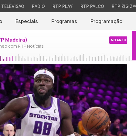
TELEVISÃO
RÁDIO
RTP PLAY
RTP PALCO
RTP ZIG ZA
o
Especiais
Programas
Programação
TP Madeira)
NO AR
neo com RTP Notícias