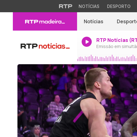
NOTÍCIAS
DESPORTO
Notícias
Desport
RTP Notícias (R
Emissão em simultâ