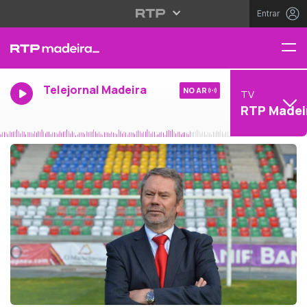
Entrar
Telejornal Madeira
NO AR
TV
RTP Madei