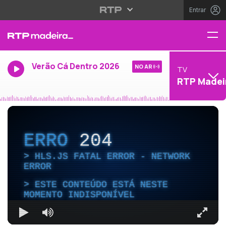
Entrar
Verão Cá Dentro 2026
NO AR
TV
RTP Madei
ERRO
204
HLS.JS FATAL ERROR - NETWORK
ERROR
ESTE CONTEÚDO ESTÁ NESTE
MOMENTO INDISPONÍVEL