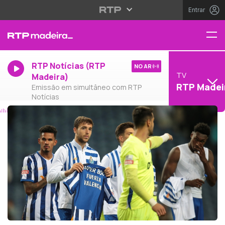
Entrar
RTP Notícias (RTP
NO AR
TV
Madeira)
RTP Madei
Emissão em simultâneo com RTP
Notícias