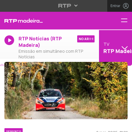
Entrar
RTP Notícias (RTP
NO AR
TV
Madeira)
RTP Madei
Emissão em simultâneo com RTP
Notícias
DESPORTO