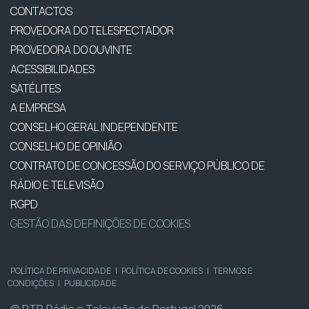
CONTACTOS
PROVEDORA DO TELESPECTADOR
PROVEDORA DO OUVINTE
ACESSIBILIDADES
SATÉLITES
A EMPRESA
CONSELHO GERAL INDEPENDENTE
CONSELHO DE OPINIÃO
CONTRATO DE CONCESSÃO DO SERVIÇO PÚBLICO DE
RÁDIO E TELEVISÃO
RGPD
GESTÃO DAS DEFINIÇÕES DE COOKIES
POLÍTICA DE PRIVACIDADE
|
POLÍTICA DE COOKIES
|
TERMOS E
CONDIÇÕES
|
PUBLICIDADE