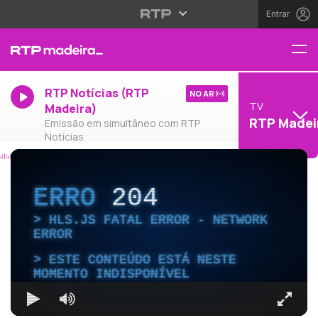
Entrar
RTP Notícias (RTP
NO AR
TV
Madeira)
RTP Madei
Emissão em simultâneo com RTP
Notícias
ERRO
204
HLS.JS FATAL ERROR - NETWORK
ERROR
ESTE CONTEÚDO ESTÁ NESTE
MOMENTO INDISPONÍVEL