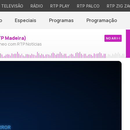
TELEVISÃO
RÁDIO
RTP PLAY
RTP PALCO
RTP ZIG ZA
o
Especiais
Programas
Programação
TP Madeira)
NO AR
neo com RTP Notícias
RROR