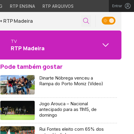
G
RTP ENSINA
RTP ARQUIVOS
Entrar
+ RTP Madeira
TV
RTP Madeira
Pode também gostar
Dinarte Nóbrega venceu a
Rampa do Porto Moniz (Vídeo)
Jogo Arouca – Nacional
antecipado para as 11h15, de
domingo
Rui Fontes eleito com 65% dos