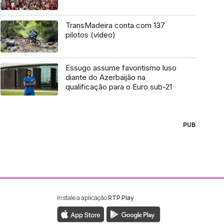
TransMadeira conta com 137
pilotos (vídeo)
Essugo assume favoritismo luso
diante do Azerbaijão na
qualificação para o Euro sub-21
PUB
Instale a aplicação
RTP Play
ebook da RTP Madeira
nstagram da RTP Madeira