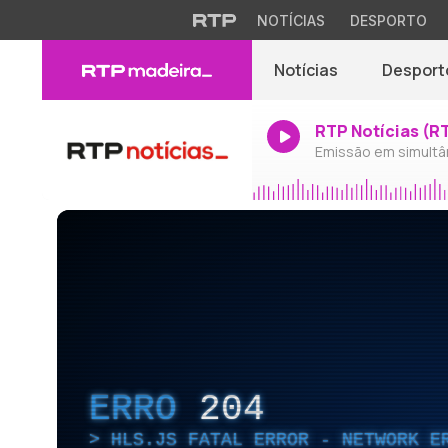
NOTÍCIAS
DESPORTO
Notícias
Desport
RTP Notícias (R
Emissão em simultâ
ERRO
204
HLS.JS FATAL ERROR - NETWORK E