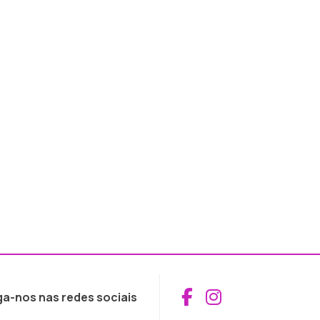
Aceder ao Fac
Aceder ao I
ga-nos nas redes sociais