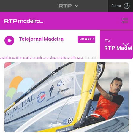
Entrar
Telejornal Madeira
NO AR
TV
RTP Madei