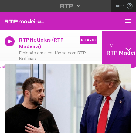
Entrar
RTP Notícias (RTP
NO AR
TV
Madeira)
RTP Madei
Emissão em simultâneo com RTP
Notícias