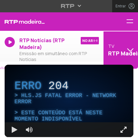
Entrar
RTP Notícias (RTP
NO AR
TV
Madeira)
RTP Madei
Emissão em simultâneo com RTP
Notícias
ERRO
204
HLS.JS FATAL ERROR - NETWORK
ERROR
ESTE CONTEÚDO ESTÁ NESTE
MOMENTO INDISPONÍVEL