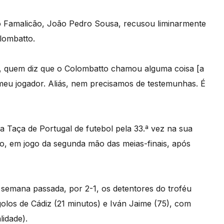
do Famalicão, João Pedro Sousa, recusou liminarmente
olombatto.
cia, quem diz que o Colombatto chamou alguma coisa [a
meu jogador. Aliás, nem precisamos de testemunhas. É
da Taça de Portugal de futebol pela 33.ª vez na sua
ão, em jogo da segunda mão das meias-finais, após
semana passada, por 2-1, os detentores do troféu
olos de Cádiz (21 minutos) e Iván Jaime (75), com
lidade).