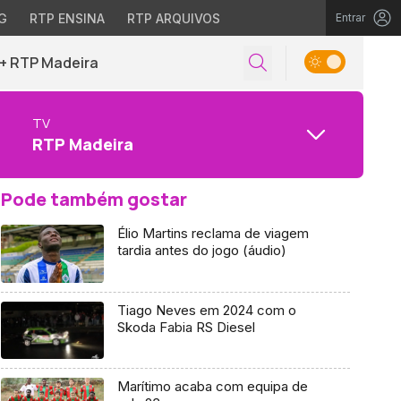
G
RTP ENSINA
RTP ARQUIVOS
Entrar
+ RTP Madeira
TV
RTP Madeira
Pode também gostar
Élio Martins reclama de viagem
tardia antes do jogo (áudio)
Tiago Neves em 2024 com o
Skoda Fabia RS Diesel
Marítimo acaba com equipa de