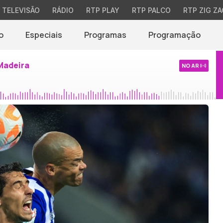
TELEVISÃO
RÁDIO
RTP PLAY
RTP PALCO
RTP ZIG ZA
o
Especiais
Programas
Programação
Madeira
NO AR