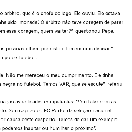
o árbitro, que é o chefe do jogo. Ele ouviu. Ele estava
inha sido ‘monada’. O árbitro não teve coragem de parar
em essa coragem, quem vai ter?”, questionou Pepe.
 “as pessoas olhem para isto e tomem uma decisão”,
ampo de futebol”.
ele. Não me mereceu o meu cumprimento. Ele tinha
 negra no futebol. Temos VAR, que se escute”, referiu.
ituação às entidades competentes: “Vou falar com as
to. Sou capitão do FC Porto, da seleção nacional,
 por causa deste desporto. Temos de dar um exemplo,
 podemos insultar ou humilhar o próximo”.