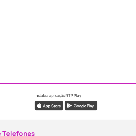
Instale a aplicação
RTP Play
ebook da RTP Madeira
nstagram da RTP Madeira
 Telefones