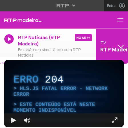
Entrar
RTP Notícias (RTP
NO AR
TV
Madeira)
RTP Madei
Emissão em simultâneo com RTP
Notícias
ERRO
204
HLS.JS FATAL ERROR - NETWORK
ERROR
ESTE CONTEÚDO ESTÁ NESTE
MOMENTO INDISPONÍVEL