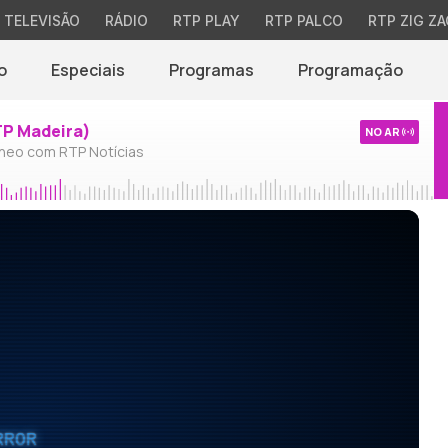
TELEVISÃO
RÁDIO
RTP PLAY
RTP PALCO
RTP ZIG ZA
o
Especiais
Programas
Programação
TP Madeira)
NO AR
neo com RTP Notícias
RROR