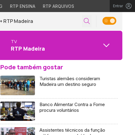
G
RTP ENSINA
RTP ARQUIVOS
Entrar
+ RTP Madeira
TV
RTP Madeira
Pode também gostar
Turistas alemães consideram
Madeira um destino seguro
Banco Alimentar Contra a Fome
procura voluntários
Assistentes técnicos da função