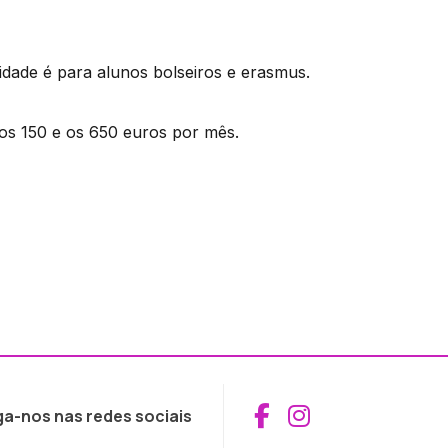
oridade é para alunos bolseiros e erasmus.
os 150 e os 650 euros por mês.
Aceder ao Fac
Aceder ao I
ga-nos nas redes sociais