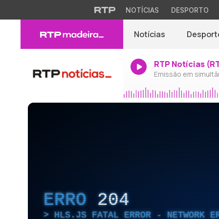
NOTÍCIAS
DESPORTO
Notícias
Desport
RTP Notícias (R
Emissão em simultâ
ERRO
204
HLS.JS FATAL ERROR - NETWORK E