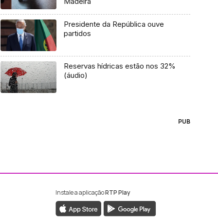
Madeira
Presidente da República ouve
partidos
Reservas hídricas estão nos 32%
(áudio)
PUB
Instale a aplicação
RTP Play
ebook da RTP Madeira
nstagram da RTP Madeira