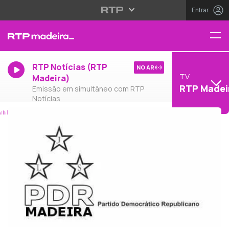
Entrar
RTP Notícias (RTP
NO AR
TV
Madeira)
RTP Madei
Emissão em simultâneo com RTP
Notícias