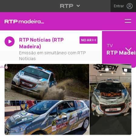
Entrar
RTP Notícias (RTP
NO AR
TV
Madeira)
RTP Madei
Emissão em simultâneo com RTP
Notícias