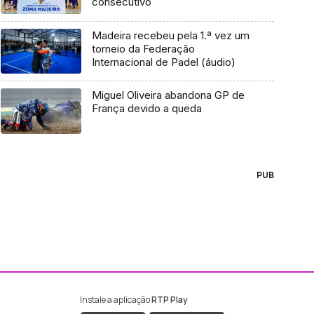
consecutivo
Madeira recebeu pela 1.ª vez um
torneio da Federação
Internacional de Padel (áudio)
Miguel Oliveira abandona GP de
França devido a queda
PUB
Instale a aplicação
RTP Play
ebook da RTP Madeira
nstagram da RTP Madeira