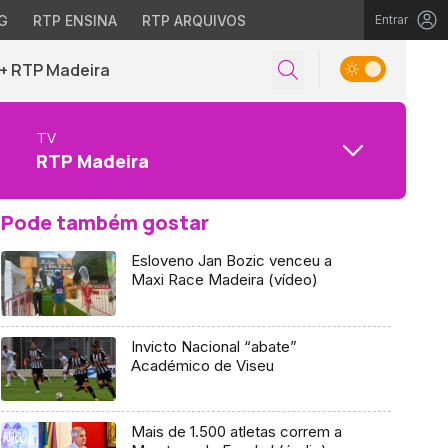
G
RTP ENSINA
RTP ARQUIVOS
Entrar
+ RTP Madeira
TV
RTP Madeira
Pode também gostar
Esloveno Jan Bozic venceu a
Maxi Race Madeira (vídeo)
Invicto Nacional “abate”
Académico de Viseu
Mais de 1.500 atletas correm a