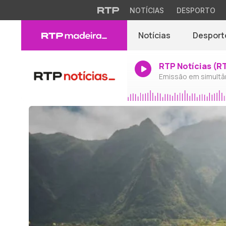
NOTÍCIAS
DESPORTO
Notícias
Desport
RTP Notícias (R
Emissão em simultâ