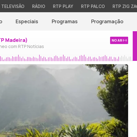
TELEVISÃO
RÁDIO
RTP PLAY
RTP PALCO
RTP ZIG ZA
o
Especiais
Programas
Programação
TP Madeira)
NO AR
neo com RTP Notícias