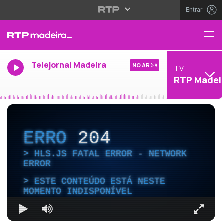
Entrar
Telejornal Madeira
NO AR
TV
RTP Madei
ERRO
204
HLS.JS FATAL ERROR - NETWORK
ERROR
ESTE CONTEÚDO ESTÁ NESTE
MOMENTO INDISPONÍVEL