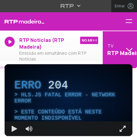
Entrar
RTP Notícias (RTP
NO AR
TV
Madeira)
RTP Madei
Emissão em simultâneo com RTP
Notícias
ERRO
204
HLS.JS FATAL ERROR - NETWORK
ERROR
ESTE CONTEÚDO ESTÁ NESTE
MOMENTO INDISPONÍVEL