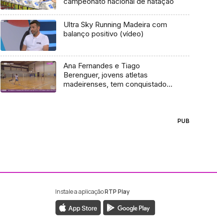
campeonato nacional de natação
Ultra Sky Running Madeira com
balanço positivo (vídeo)
Ana Fernandes e Tiago
Berenguer, jovens atletas
madeirenses, tem conquistado
bons resultados no Badminton
PUB
Instale a aplicação
RTP Play
ebook da RTP Madeira
nstagram da RTP Madeira