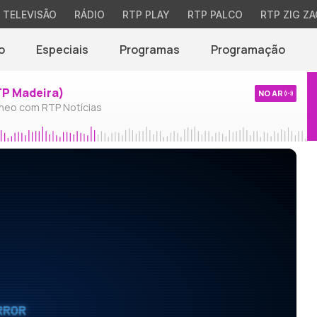
TELEVISÃO
RÁDIO
RTP PLAY
RTP PALCO
RTP ZIG ZA
o
Especiais
Programas
Programação
TP Madeira)
NO AR
neo com RTP Notícias
RROR