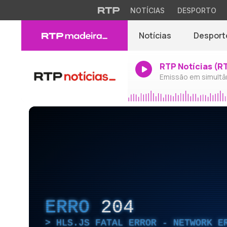
NOTÍCIAS
DESPORTO
Notícias
Desport
RTP Notícias (R
Emissão em simultâ
ERRO
204
HLS.JS FATAL ERROR - NETWORK E