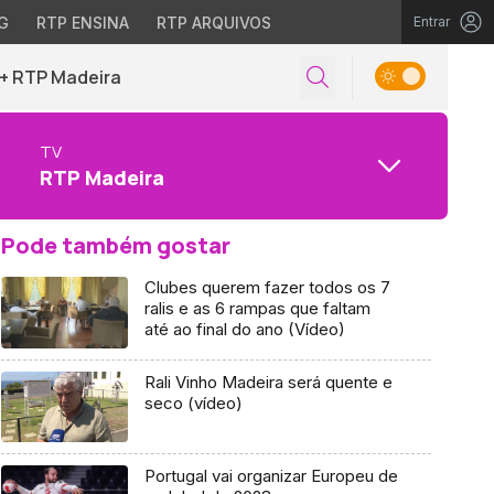
G
RTP ENSINA
RTP ARQUIVOS
Entrar
+ RTP Madeira
TV
RTP Madeira
Pode também gostar
Clubes querem fazer todos os 7
ralis e as 6 rampas que faltam
até ao final do ano (Vídeo)
Rali Vinho Madeira será quente e
seco (vídeo)
Portugal vai organizar Europeu de