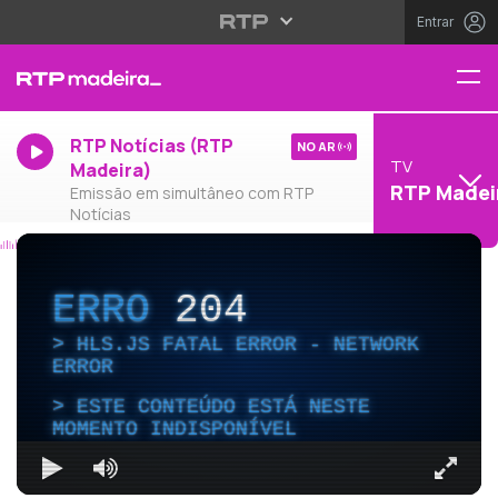
Entrar
RTP Notícias (RTP
NO AR
TV
Madeira)
RTP Madei
Emissão em simultâneo com RTP
Notícias
ERRO
204
HLS.JS FATAL ERROR - NETWORK
ERROR
ESTE CONTEÚDO ESTÁ NESTE
MOMENTO INDISPONÍVEL