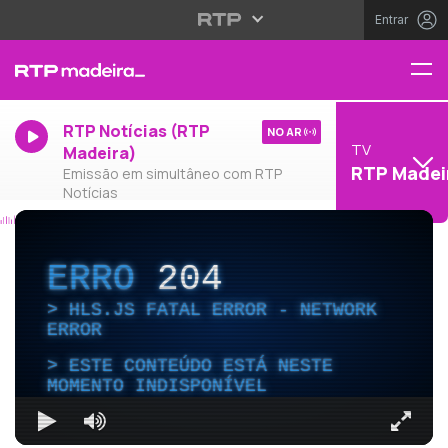
Entrar
RTP Notícias (RTP
NO AR
TV
Madeira)
RTP Madei
Emissão em simultâneo com RTP
Notícias
ERRO
204
HLS.JS FATAL ERROR - NETWORK
ERROR
ESTE CONTEÚDO ESTÁ NESTE
MOMENTO INDISPONÍVEL