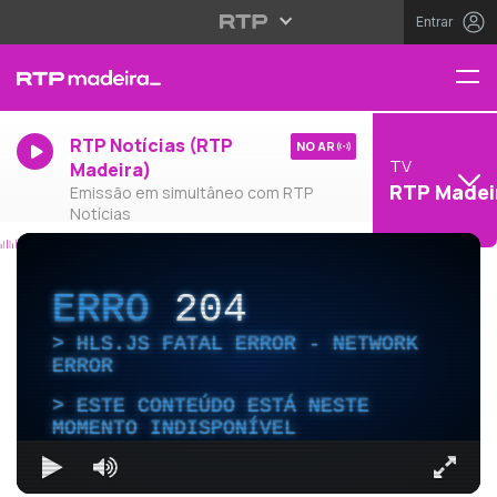
Entrar
RTP Notícias (RTP
NO AR
TV
Madeira)
RTP Madei
Emissão em simultâneo com RTP
Notícias
ERRO
204
HLS.JS FATAL ERROR - NETWORK
ERROR
ESTE CONTEÚDO ESTÁ NESTE
MOMENTO INDISPONÍVEL