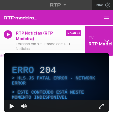
Entrar
RTP Notícias (RTP
NO AR
TV
Madeira)
RTP Madei
Emissão em simultâneo com RTP
Notícias
ERRO
204
HLS.JS FATAL ERROR - NETWORK
ERROR
ESTE CONTEÚDO ESTÁ NESTE
MOMENTO INDISPONÍVEL