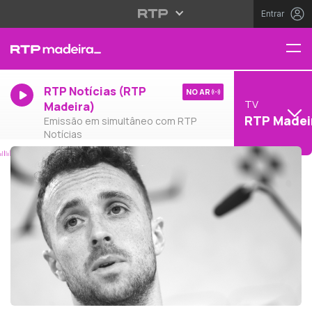
Entrar
RTP Notícias (RTP
NO AR
TV
Madeira)
RTP Madei
Emissão em simultâneo com RTP
Notícias