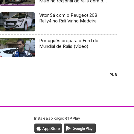
Maio no regional de ralis com o
Citroen Saxo
Vítor Sá com o Peugeot 208
Rally4 no Rali Vinho Madeira
Português prepara o Ford do
Mundial de Ralis (vídeo)
PUB
Instale a aplicação
RTP Play
ebook da RTP Madeira
nstagram da RTP Madeira