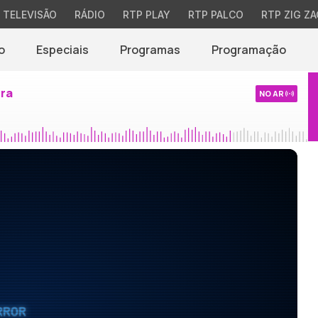
TELEVISÃO
RÁDIO
RTP PLAY
RTP PALCO
RTP ZIG ZA
o
Especiais
Programas
Programação
ira
NO AR
RROR