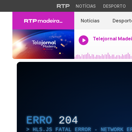
NOTÍCIAS
DESPORTO
Notícias
Desport
Telejornal Made
ERRO
204
HLS.JS FATAL ERROR - NETWORK E