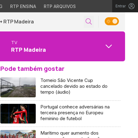
G
RTP ENSINA
RTP ARQUIVOS
Entrar
+ RTP Madeira
TV
RTP Madeira
Pode também gostar
Torneio São Vicente Cup
cancelado devido ao estado do
tempo (áudio)
Portugal conhece adversárias na
terceira presença no Europeu
feminino de futebol
Marítimo quer aumento dos