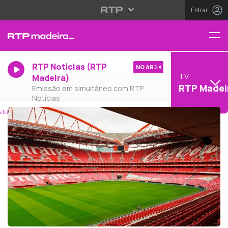
Entrar
RTP Notícias (RTP
NO AR
TV
Madeira)
RTP Madei
Emissão em simultâneo com RTP
Notícias