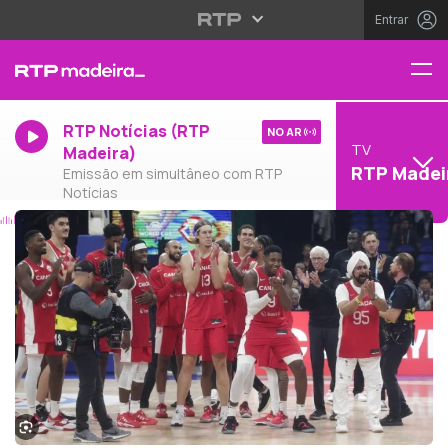
Entrar
RTP Notícias (RTP
NO AR
TV
Madeira)
RTP Madei
Emissão em simultâneo com RTP
Notícias