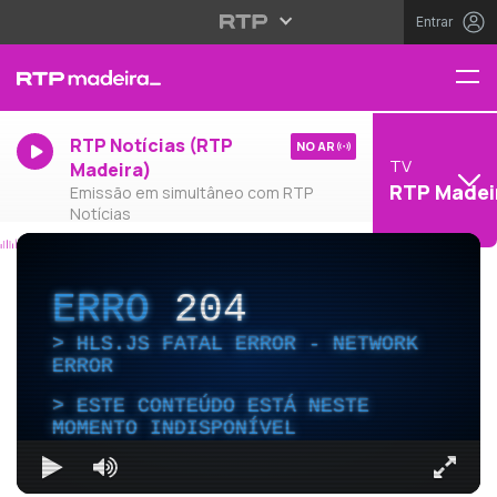
Entrar
RTP Notícias (RTP
NO AR
TV
Madeira)
RTP Madei
Emissão em simultâneo com RTP
Notícias
ERRO
204
HLS.JS FATAL ERROR - NETWORK
ERROR
ESTE CONTEÚDO ESTÁ NESTE
MOMENTO INDISPONÍVEL