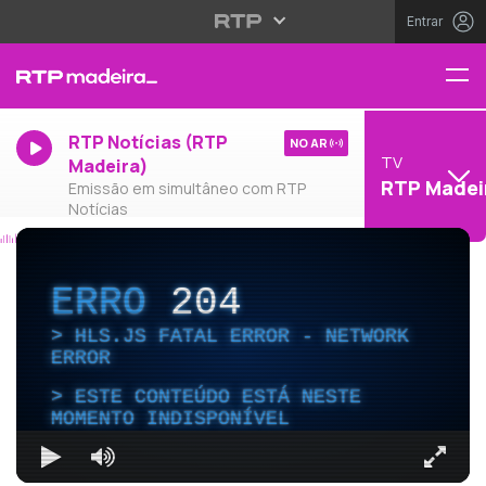
Entrar
RTP Notícias (RTP
NO AR
TV
Madeira)
RTP Madei
Emissão em simultâneo com RTP
Notícias
ERRO
204
HLS.JS FATAL ERROR - NETWORK
ERROR
ESTE CONTEÚDO ESTÁ NESTE
MOMENTO INDISPONÍVEL