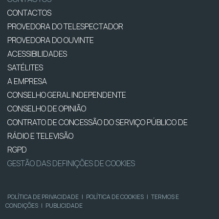
CONTACTOS
PROVEDORA DO TELESPECTADOR
PROVEDORA DO OUVINTE
ACESSIBILIDADES
SATÉLITES
A EMPRESA
CONSELHO GERAL INDEPENDENTE
CONSELHO DE OPINIÃO
CONTRATO DE CONCESSÃO DO SERVIÇO PÚBLICO DE
RÁDIO E TELEVISÃO
RGPD
GESTÃO DAS DEFINIÇÕES DE COOKIES
POLÍTICA DE PRIVACIDADE
|
POLÍTICA DE COOKIES
|
TERMOS E
CONDIÇÕES
|
PUBLICIDADE