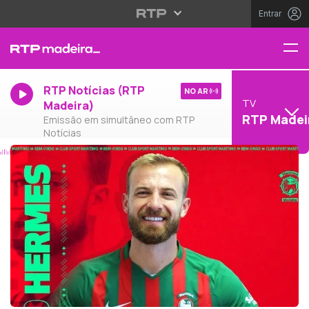
Entrar
RTP Notícias (RTP
NO AR
TV
Madeira)
RTP Madei
Emissão em simultâneo com RTP
Notícias