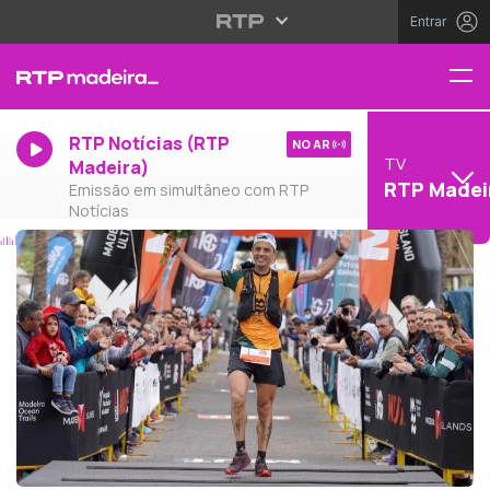
Entrar
RTP Notícias (RTP
NO AR
TV
Madeira)
RTP Madei
Emissão em simultâneo com RTP
Notícias