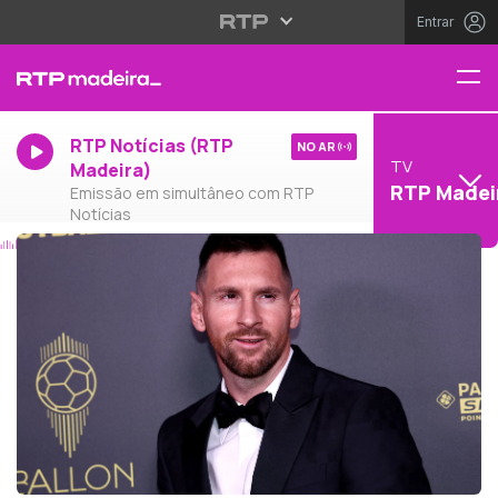
Entrar
RTP Notícias (RTP
NO AR
TV
Madeira)
RTP Madei
Emissão em simultâneo com RTP
Notícias