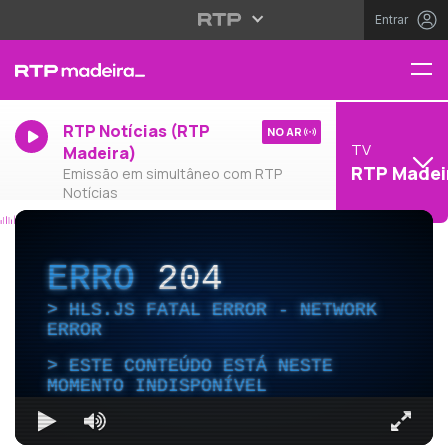
Entrar
RTP Notícias (RTP
NO AR
TV
Madeira)
RTP Madei
Emissão em simultâneo com RTP
Notícias
ERRO
204
HLS.JS FATAL ERROR - NETWORK
ERROR
ESTE CONTEÚDO ESTÁ NESTE
MOMENTO INDISPONÍVEL