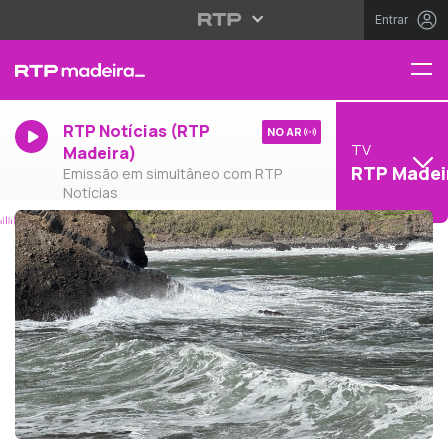
Entrar
RTP Notícias (RTP
NO AR
TV
Madeira)
RTP Madei
Emissão em simultâneo com RTP
Notícias