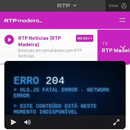
Entrar
RTP Notícias (RTP
NO AR
TV
Madeira)
RTP Madei
Emissão em simultâneo com RTP
Notícias
ERRO
204
HLS.JS FATAL ERROR - NETWORK
ERROR
ESTE CONTEÚDO ESTÁ NESTE
MOMENTO INDISPONÍVEL