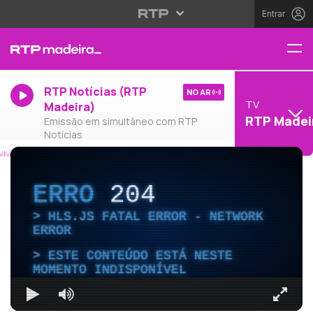
Entrar
RTP Notícias (RTP
NO AR
TV
Madeira)
RTP Madei
Emissão em simultâneo com RTP
Notícias
ERRO
204
HLS.JS FATAL ERROR - NETWORK
ERROR
ESTE CONTEÚDO ESTÁ NESTE
MOMENTO INDISPONÍVEL