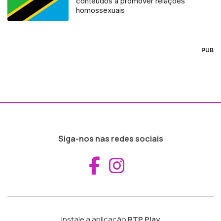
conteúdos a promover relações
homossexuais
PUB
Siga-nos nas redes sociais
Aceder ao Fac
Aceder ao I
Instale a aplicação
RTP Play