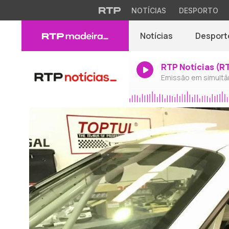
NOTÍCIAS
DESPORTO
Notícias
Desport
RTP Notícias (R
Emissão em simultâ