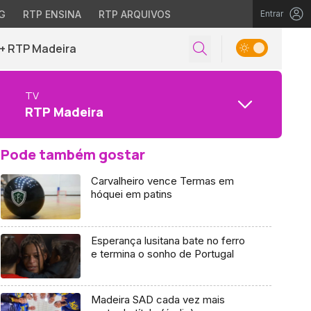
G
RTP ENSINA
RTP ARQUIVOS
Entrar
+ RTP Madeira
TV
RTP Madeira
Pode também gostar
Carvalheiro vence Termas em
hóquei em patins
Esperança lusitana bate no ferro
e termina o sonho de Portugal
Madeira SAD cada vez mais