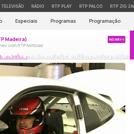
TELEVISÃO
RÁDIO
RTP PLAY
RTP PALCO
RTP ZIG ZA
o
Especiais
Programas
Programação
TP Madeira)
NO AR
neo com RTP Notícias