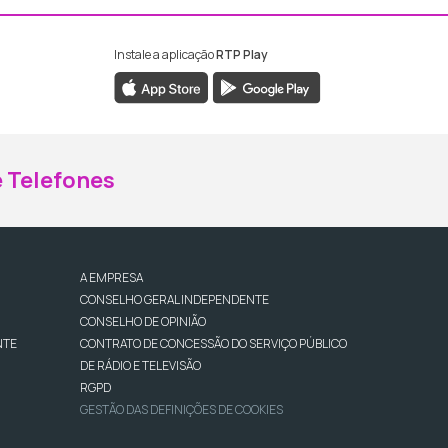
Instale a aplicação
RTP Play
ebook da RTP Madeira
nstagram da RTP Madeira
 Telefones
A EMPRESA
CONSELHO GERAL INDEPENDENTE
CONSELHO DE OPINIÃO
NTE
CONTRATO DE CONCESSÃO DO SERVIÇO PÚBLICO
DE RÁDIO E TELEVISÃO
RGPD
GESTÃO DAS DEFINIÇÕES DE COOKIES