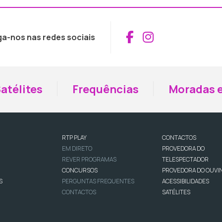
Aceder ao Fac
Aceder ao I
ga-nos nas redes sociais
atélites
Frequências
Moradas e
RTP PLAY
CONTACTOS
EM DIRETO
PROVEDORA DO
REVER PROGRAMAS
TELESPECTADOR
CONCURSOS
PROVEDORA DO OUVI
S
PERGUNTAS FREQUENTES
ACESSIBILIDADES
CONTACTOS
SATÉLITES