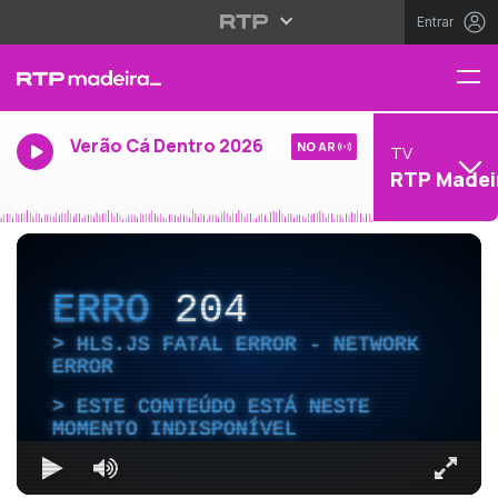
Entrar
Verão Cá Dentro 2026
NO AR
TV
RTP Madei
ERRO
204
HLS.JS FATAL ERROR - NETWORK
ERROR
ESTE CONTEÚDO ESTÁ NESTE
MOMENTO INDISPONÍVEL