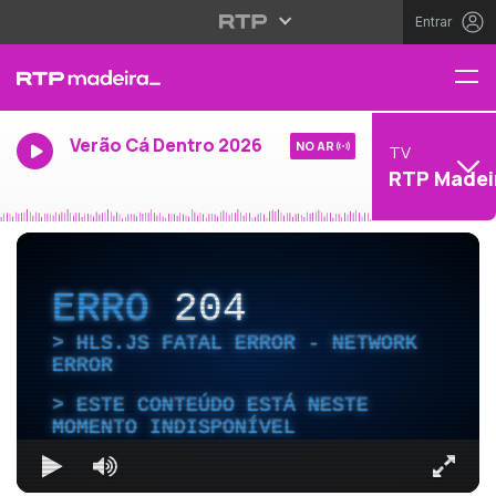
Entrar
Verão Cá Dentro 2026
NO AR
TV
RTP Madei
ERRO
204
HLS.JS FATAL ERROR - NETWORK
ERROR
ESTE CONTEÚDO ESTÁ NESTE
MOMENTO INDISPONÍVEL