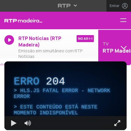
Entrar
RTP Notícias (RTP
NO AR
TV
Madeira)
RTP Madei
Emissão em simultâneo com RTP
Notícias
ERRO
204
HLS.JS FATAL ERROR - NETWORK
ERROR
ESTE CONTEÚDO ESTÁ NESTE
MOMENTO INDISPONÍVEL