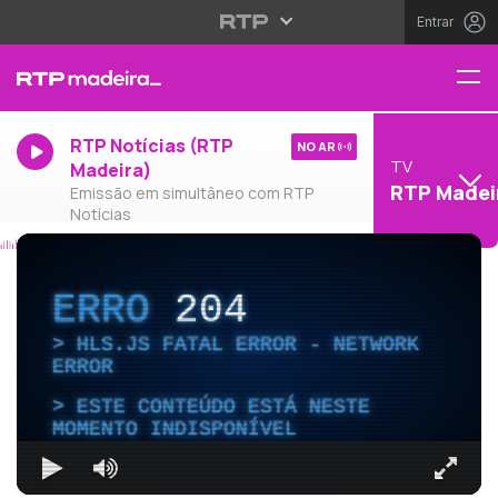
Entrar
RTP Notícias (RTP
NO AR
TV
Madeira)
RTP Madei
Emissão em simultâneo com RTP
Notícias
ERRO
204
HLS.JS FATAL ERROR - NETWORK
ERROR
ESTE CONTEÚDO ESTÁ NESTE
MOMENTO INDISPONÍVEL